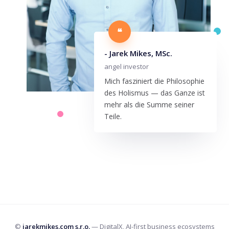
❝
- Jarek Mikes, MSc.
angel investor
Mich fasziniert die Philosophie
des Holismus — das Ganze ist
mehr als die Summe seiner
Teile.
©
jarekmikes.com s.r.o.
— DigitalX, AI-first business ecosystems