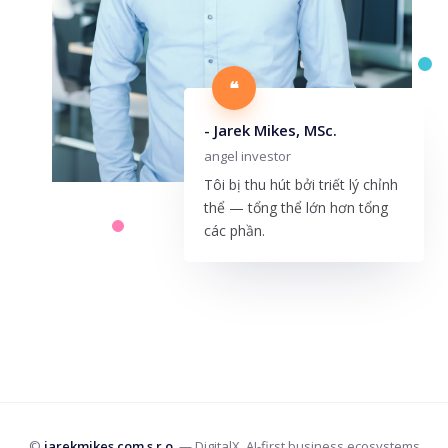
❝
- Jarek Mikes, MSc.
angel investor
Tôi bị thu hút bởi triết lý chỉnh
thể — tổng thể lớn hơn tổng
các phần.
©
jarekmikes.com s.r.o.
— DigitalX, AI-first business ecosystems