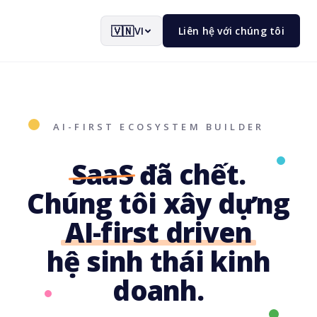
🇻🇳
VI
Liên hệ với chúng tôi
AI-FIRST ECOSYSTEM BUILDER
SaaS
đã chết.
Chúng tôi xây dựng
AI-first driven
hệ sinh thái kinh
doanh.